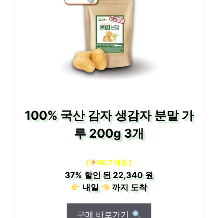
100% 국산 감자 생감자 분말 가
루 200g 3개
[
NO.7 제품 ]
37%
할인 된
22,340 원
내일
까지
도착
구매 바로가기