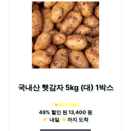
국내산 햇감자 5kg (대) 1박스
[
NO.3 제품 ]
49%
할인 된
13,400 원
내일
까지
도착