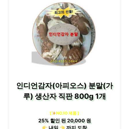
인디언감자(아피오스) 분말(가
루) 생산자 직판 800g 1개
[
NO.10 제품 ]
25%
할인 된
20,000 원
내일
까지
도착